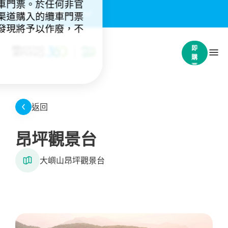
車門票。於任何非官
重要通知：
(4)
渠道購入的纜車門票
發現將予以作廢，不
立
即
購
票
返回
昂坪觀景台
大嶼山昂坪觀景台