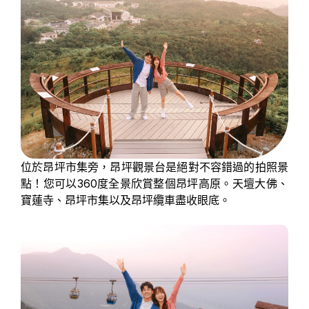
位於昂坪市集旁，昂坪觀景台是絕對不容錯過的拍照景
點！您可以360度全景欣賞整個昂坪高原。天壇大佛、
寶蓮寺、昂坪市集以及昂坪纜車盡收眼底。