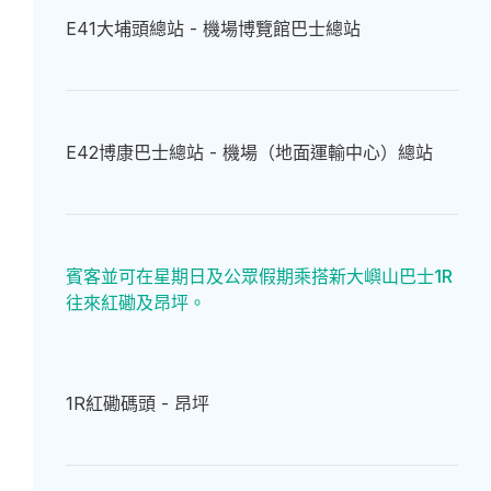
E41
大埔頭總站 - 機場博覽館巴士總站
E42
博康巴士總站 - 機場（地面運輸中心）總站
賓客並可在星期日及公眾假期乘搭新大嶼山巴士1R
往來紅磡及昂坪。
1R
紅磡碼頭 - 昂坪