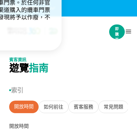
車門票。於任何非官
重要通知：
(4)
渠道購入的纜車門票
發現將予以作廢，不
立
即
購
票
賓客資訊
遊覽
指南
索引
開放時間
如何前往
賓客服務
常見問題
開放時間