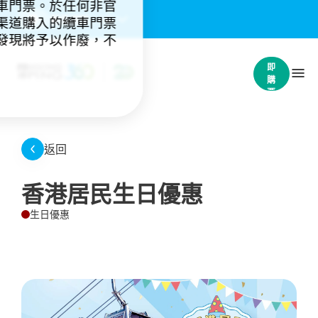
車門票。於任何非官
重要通知：
(4)
渠道購入的纜車門票
發現將予以作廢，不
立
即
購
票
返回
香港居民生日優惠
生日優惠