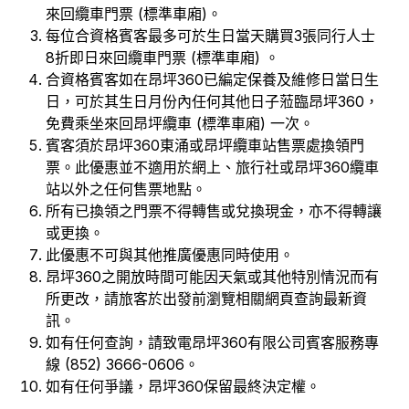
來回纜車門票 (標準車廂)。
每位合資格賓客最多可於生日當天購買3張同行人士
8折即日來回纜車門票 (標準車廂) 。
合資格賓客如在昂坪360已編定保養及維修日當日生
日，可於其生日月份內任何其他日子蒞臨昂坪360，
免費乘坐來回昂坪纜車 (標準車廂) 一次。
賓客須於昂坪360東涌或昂坪纜車站售票處換領門
票。此優惠並不適用於網上、旅行社或昂坪360纜車
站以外之任何售票地點。
所有已換領之門票不得轉售或兌換現金，亦不得轉讓
或更換。
此優惠不可與其他推廣優惠同時使用。
昂坪360之開放時間可能因天氣或其他特別情況而有
所更改，請旅客於出發前瀏覽相關網頁查詢最新資
訊。
如有任何查詢，請致電昂坪360有限公司賓客服務專
線 (852) 3666-0606。
如有任何爭議，昂坪360保留最終決定權。