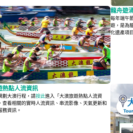
龍舟遊
每年端午
遊，是為龍
化遺產項
遊熱點人流資訊
規劃大澳行程，請
按此
進入「大澳旅遊熱點人流資
，查看相關的實時人流資訊、串流影像、天氣更新和
服務資訊。