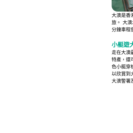
大澳是香
旅。 大
分鐘車程
小艇遊
走在大澳
特產，還
色小艇穿
以欣賞到
大澳警署