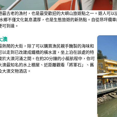
港最古老的漁村，也是最受歡迎的大嶼山旅遊點之一。遊人可以
澳水鄉不僅文化氣息濃厚，也是生態旅遊的新熱點。自從昂坪纜車
便可到達。
大澳
最熱鬧的大街，除了可以購買漁民親手醃製的海味和
可以走到已改建成鐵橋的橫水渡，坐上泊在該處的特
梭於大澳河涌之間。在約20分鐘的小艇航程中，你可
大澳最知名的水上棚屋、近距離觀看「將軍石」、舊
及大澳文物酒店。