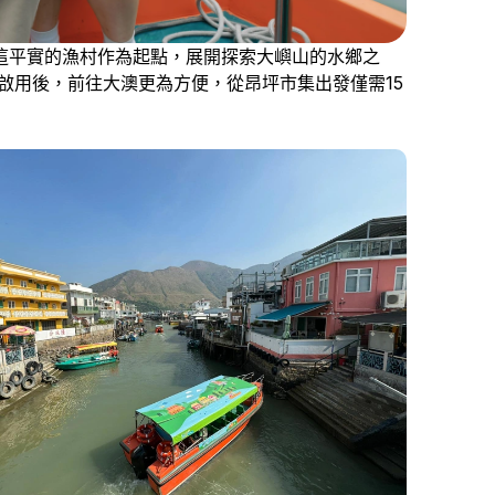
這平實的漁村作為起點，展開探索大嶼山的水鄉之
啟用後，前往大澳更為方便，從昂坪市集出發僅需15