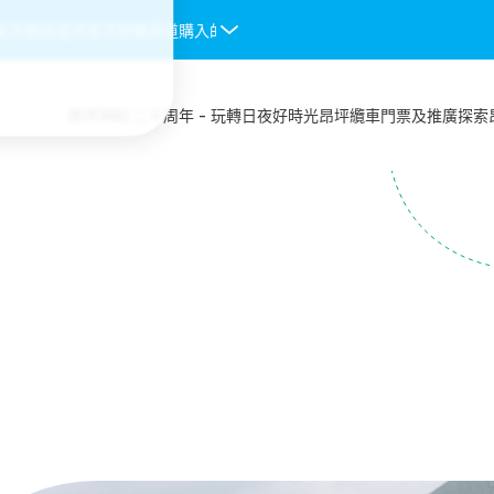
站或非官方授權渠道購入的纜車門票均不會被接受，一經發現將予以作廢
昂坪360 二十周年 - 玩轉日夜好時光
昂坪纜車
門票及推廣
探索