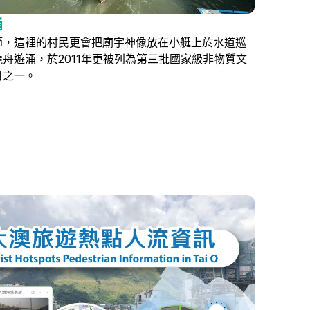
涌
節，這裡的村民更會把廟宇神像放在小艇上於水道巡
舟遊涌，於2011年更被列為第三批國家級非物質文
目之一。