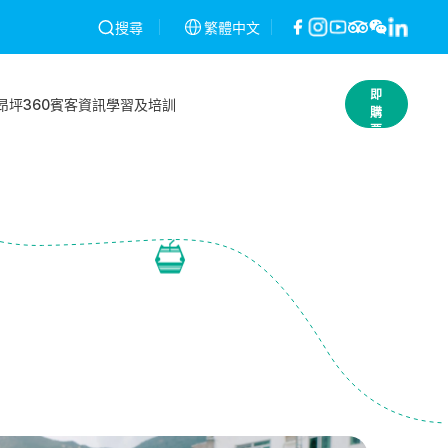
，不作退款。條款及細則
昂坪360就2026年2月26日網絡攻擊事件提醒
繁體中文
搜尋
立
即
昂坪360
賓客資訊
學習及培訓
購
票