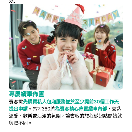
券」
專屬纜車佈置
賓客需
先購買私人包廂服務並於至少提前30個工作天
提出申請
。昂坪360將
為賓客精心佈置纜車內部
，營造
溫馨、歡樂或浪漫的氛圍，讓賓客的旅程從起點開始就
與眾不同。