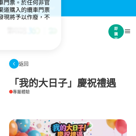
車門票。於任何非官
重要通知：
(4)
渠道購入的纜車門票
發現將予以作廢，不
立
即
購
票
返回
「我的大日子」慶祝禮遇
專屬體驗