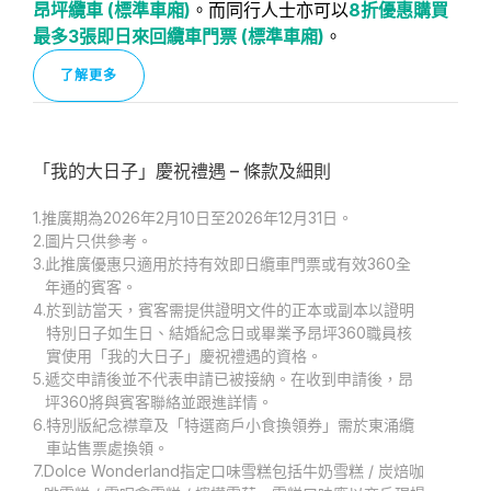
昂坪纜車 (標準車廂)
。而同行人士亦可以
8折優惠購買
最多3張即日來回纜車門票 (標準車廂)
。
了解更多
「我的大日子」慶祝禮遇 – 條款及細則
1.
推廣期為2026年2月10日至2026年12月31日。
2.
圖片只供參考。
3.
此推廣優惠只適用於持有效即日纜車門票或有效360全
年通的賓客。
4.
於到訪當天，賓客需提供證明文件的正本或副本以證明
特別日子如生日、結婚紀念日或畢業予昂坪360職員核
實使用「我的大日子」慶祝禮遇的資格。
5.
遞交申請後並不代表申請已被接納。在收到申請後，昂
坪360將與賓客聯絡並跟進詳情。
6.
特別版紀念襟章及「特選商戶小食換領券」需於東涌纜
車站售票處換領。
7.
Dolce Wonderland指定口味雪糕包括牛奶雪糕 / 炭焙咖