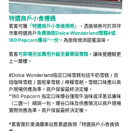
特選商戶小食禮遇
賓客可獲
「特選商戶小食換領券」
，憑換領券可於昂坪
市集特選商戶
免費換取Dolce Wonderland雪糕#或
180 Popcorn爆谷^一份
，為旅程增添甜蜜滋味。
賓客
可即場另加費用升級至豪華版雪糕
，讓味覺體驗更
上一層樓。
#Dolce Wonderland指定口味雪糕包括牛奶雪糕 / 炭
焙咖啡雪糕 / 雲呢拿雪糕 / 檸檬雪葩。雪糕口味應以商
戶現場供應為準。商戶保留最終決定權。
^180 Popcorn 指定口味爆谷僅限牛油味或洋蔥忌廉味
（二選一）細袋一包。爆谷口味及供應情況以商戶現場
實際供應為準。商戶保留最終決定權。
*賓客需於東涌纜車站售票處換領「特選商戶小食換領