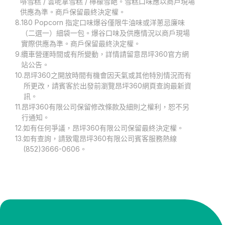
啡雪糕 / 雲呢拿雪糕 / 檸檬雪葩。雪糕口味應以商戶現場
供應為準。商戶保留最終決定權。
8.
180 Popcorn 指定口味爆谷僅限牛油味或洋蔥忌廉味
（二選一）細袋一包。爆谷口味及供應情況以商戶現場
實際供應為準。商戶保留最終決定權。
9.
纜車營運時間或有所變動，詳情請留意昂坪360官方網
站公告。
10.
昂坪360之開放時間有機會因天氣或其他特別情況而有
所更改，請賓客於出發前瀏覽昂坪360網頁查詢最新資
訊。
11.
昂坪360有限公司保留修改條款及細則之權利，恕不另
行通知。
12.
如有任何爭議，昂坪360有限公司保留最終決定權。
13.
如有查詢，請致電昂坪360有限公司賓客服務熱線
(852)3666-0606。