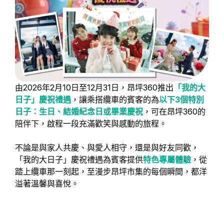
由2026年2月10日至12月31日，昂坪360推出
「我的大
日子」慶祝禮遇
，讓乘搭纜車的賓客的為
以下3個特別
日子：生日、結婚紀念日或畢業慶祝
，可在昂坪360的
陪伴下，啟程一段充滿歡笑與感動的旅程。
不論是與家人共慶、與愛人相守，還是與好友同歡，
「我的大日子」慶祝禮遇為賓客提供
特色專屬體驗
，從
踏上纜車那一刻起，至漫步昂坪市集的每個瞬間，都洋
溢著溫馨與喜悅。