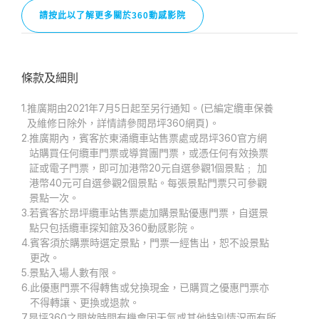
請按此以了解更多關於360動感影院
條款及細則
1.
推廣期由2021年7月5日起至另行通知。(已編定纜車保養
及維修日除外，詳情請參閱昂坪360網頁)。
2.
推廣期內，賓客於東涌纜車站售票處或昂坪360官方網
站購買任何纜車門票或導賞團門票，或憑任何有效換票
証或電子門票，即可加港幣20元自選參觀1個景點﹔ 加
港幣40元可自選參觀2個景點。每張景點門票只可參觀
景點一次。
3.
若賓客於昂坪纜車站售票處加購景點優惠門票，自選景
點只包括纜車探知館及360動感影院。
4.
賓客須於購票時選定景點，門票一經售出，恕不設景點
更改。
5.
景點入場人數有限。
6.
此優惠門票不得轉售或兌換現金，已購買之優惠門票亦
不得轉讓、更換或退款。
7.
昂坪360之開放時間有機會因天氣或其他特別情況而有所