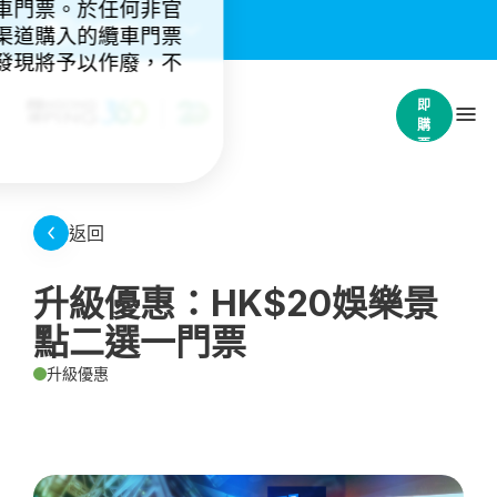
車門票。於任何非官
重要通知：
(4)
渠道購入的纜車門票
發現將予以作廢，不
立
即
購
票
返回
升級優惠：HK$20娛樂景
點二選一門票
升級優惠