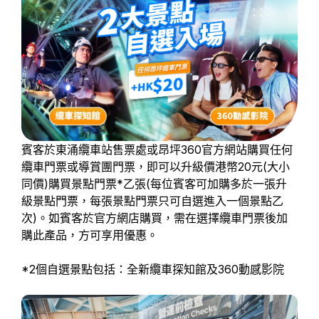
賓客於東涌纜車站售票處或昂坪360官方網站購買任何
纜車門票或導賞團門票，即可以升級價港幣20元(大小
同價)購買景點門票*乙張(每位賓客可加購多於一張升
級景點門票，每張景點門票只可自選進入一個景點乙
次)。如賓客於官方網店購買，需在選擇纜車門票後加
購此產品，方可享用優惠。
*2個自選景點包括：全新纜車探知館及360動感影院