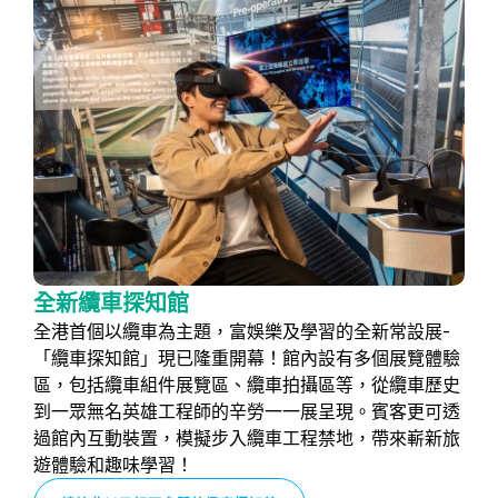
全新纜車探知館
全港首個以纜車為主題，富娛樂及學習的全新常設展-
「纜車探知館」現已隆重開幕！館內設有多個展覽體驗
區，包括纜車組件展覽區、纜車拍攝區等，從纜車歷史
到一眾無名英雄工程師的辛勞一一展呈現。賓客更可透
過館內互動裝置，模擬步入纜車工程禁地，帶來嶄新旅
遊體驗和趣味學習！