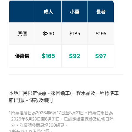
成人
小童
長者
原價
$330
$185
$195
$165
$92
$97
優惠價
本地居民限定優惠 - 來回纜車(一程水晶及一程標準車
廂)門票 - 條款及細則
1.
門票推廣日為2026年6月17日至8月31日。門票使用日為
2026年6月23日至8月31日，已編定纜車保養及維修日除
外，詳情請參閱昂坪360網頁。
2.
所有費用以港幣定價。