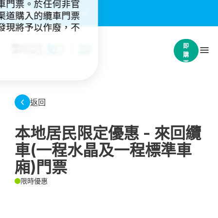
車門票。於任何非官
重要通知：
(4)
渠道購入的纜車門票
發現將予以作廢，不
立
即
購
票
返回
本地居民限定優惠 - 來回纜
車(一程水晶及一程標準車
廂)門票
限時優惠