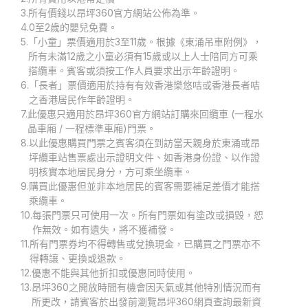
3.
所有價錢以昂坪360官方網站公佈為準。
4.
0至2歲的嬰兒免費。
5.
「小童」票價適用於3至11歲。根據《東涌吊車附例》，
所有未滿12歲之小童必須有15歲或以上人士陪同方可乘
搭纜車。賓客或須按工作人員要求出示年齡證明。
6.
「長者」票價適用於持有有效香港樂悠咭或香港長者咭
之香港居民作年齡證明。
7.
此優惠只適用於昂坪360官方網站訂購來回纜車 (一程水
晶車廂 / 一程標準車廂)門票。
8.
以此優惠購買門票之賓客須在到訪當天親身於東涌或昂
坪纜車站售票處出示證明文件、如香港身份證、以作證
明核實本地居民身分，方可乘坐纜車。
9.
購買此優惠但並非本地居民的賓客需要補足差價才能搭
乘纜車。
10.
每張門票只可使用一次。所有門票如有塗改或損毀，恕
作無效。如有遺失，將不獲補發。
11.
所有門票券均不得轉售或兌換現金，已購買之門票亦不
得轉讓、更換或退款。
12.
優惠不能與其他折扣或優惠同時使用。
13.
昂坪360之開放時間有機會因天氣或其他特別情況而有
所更改，請賓客於出發前瀏覽昂坪360網頁查詢最新資