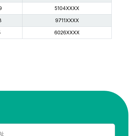
9
5104XXXX
8
9711XXXX
5
6026XXXX