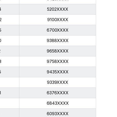
4
5202XXXX
2
9100XXXX
5
6700XXXX
0
9388XXXX
2
9658XXXX
3
9758XXXX
5
9435XXXX
9339XXXX
1
6376XXXX
6843XXXX
8
6093XXXX