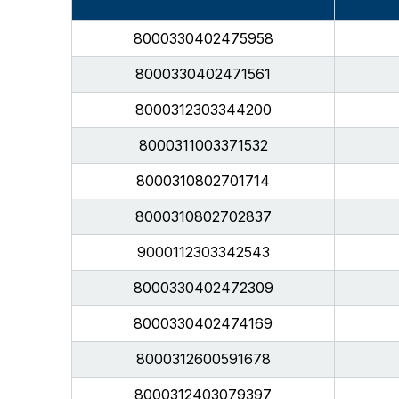
8000330402475958
8000330402471561
8000312303344200
8000311003371532
8000310802701714
8000310802702837
9000112303342543
8000330402472309
8000330402474169
8000312600591678
8000312403079397