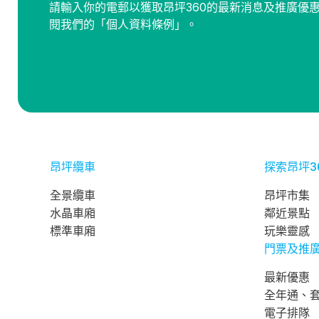
請輸入你的電郵以獲取昂坪360的最新消息及推廣優
閱我們的「個人資料條例」。
昂坪纜車
探索昂坪3
全景纜車
昂坪市集
水晶車廂
鄰近景點
標準車廂
玩樂靈感
門票及推
最新優惠
全年通、
電子排隊