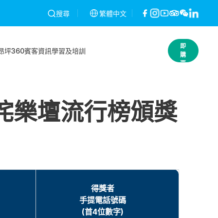
一經發現將予以作廢，不作退款。條款及細則
繁體中文
昂坪360就2026年2月2
搜尋
立
即
昂坪360
賓客資訊
學習及培訓
購
票
年度叱咤樂壇流行榜頒獎
得獎者
手提電話號碼
(首4位數字)