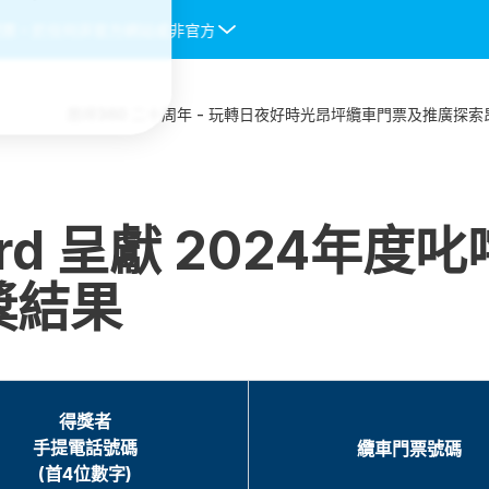
票。於任何非官方網站或非官方授權渠道購入的纜車門票均不會被接受，
昂坪360 二十周年 - 玩轉日夜好時光
昂坪纜車
門票及推廣
探索
t Card 呈獻 2024
獎結果
得獎者
手提電話號碼
纜車門票號碼
(首4位數字)