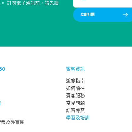
惠。 訂閱電子通訊前，請先細
立即訂閲
60
賓客資訊
遊覽指南
如何前往
賓客服務
廣
常見問題
語音導賞
學習及培訓
套票及導賞團