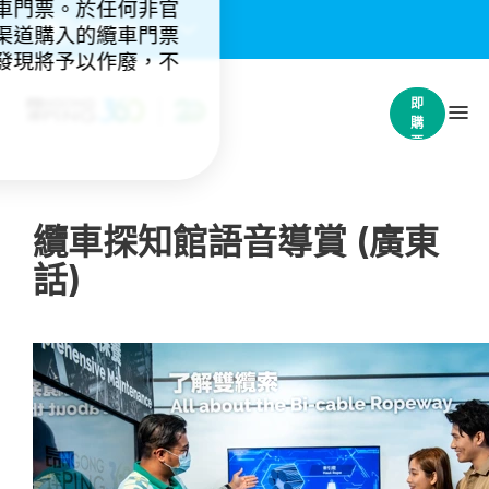
車門票。於任何非官
重要通知：
(4)
渠道購入的纜車門票
發現將予以作廢，不
立
即
購
票
纜車探知館語音導賞 (廣東
話)