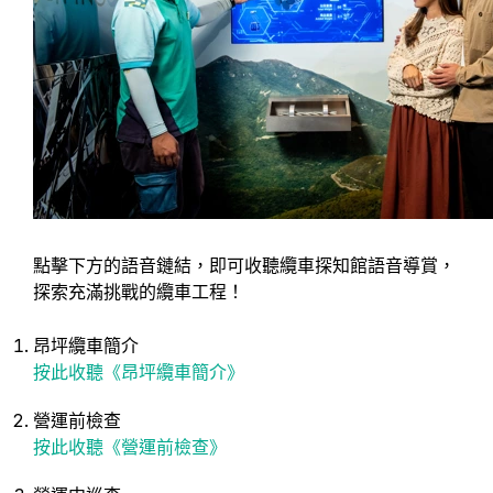
點擊下方的語音鏈結，即可收聽纜車探知館語音導賞，
探索充滿挑戰的纜車工程！
昂坪纜車簡介
按此收聽《昂坪纜車簡介》
營運前檢查
按此收聽《營運前檢查》