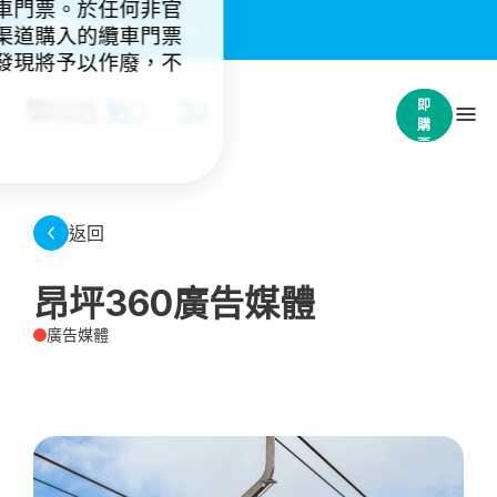
車門票。於任何非官
重要通知：
(4)
渠道購入的纜車門票
發現將予以作廢，不
立
即
購
票
返回
昂坪360廣告媒體
廣告媒體