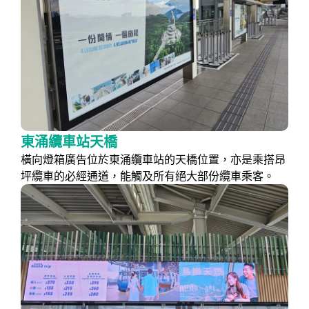
東涌纜車站天橋
橫向燈箱廣告位於東涌纜車站的天橋位置，亦是乘搭昂
坪纜車的必經通道，能觸及所有絕大部份纜車乘客。