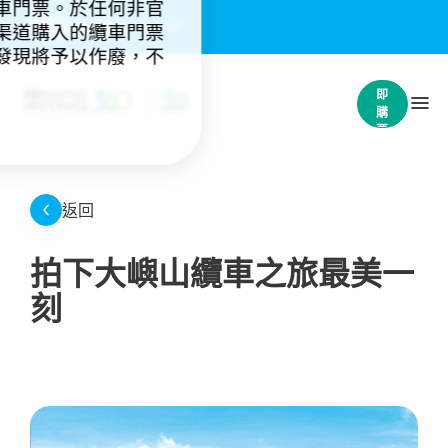
車門票。於任何非官
重要通知：
(4)
渠道購入的纜車門票
發現將予以作廢，不
立
即
購
票
返回
拍下大嶼山纜車之旅最美一
刻