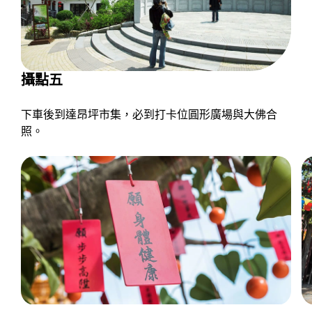
攝點五
下車後到達昂坪市集，必到打卡位圓形廣場與大佛合
照。