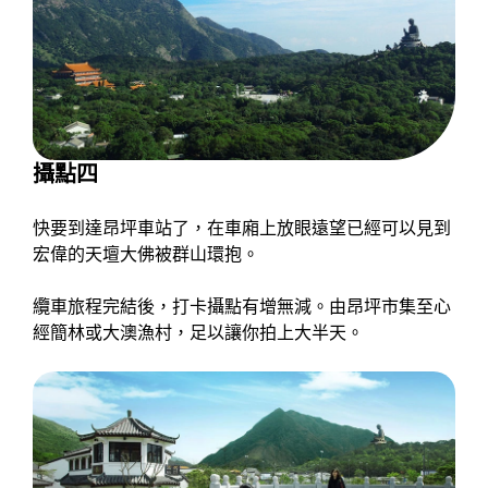
攝點四
快要到達昂坪車站了，在車廂上放眼遠望已經可以見到
宏偉的天壇大佛被群山環抱。
纜車旅程完結後，打卡攝點有增無減。由昂坪市集至心
經簡林或大澳漁村，足以讓你拍上大半天。