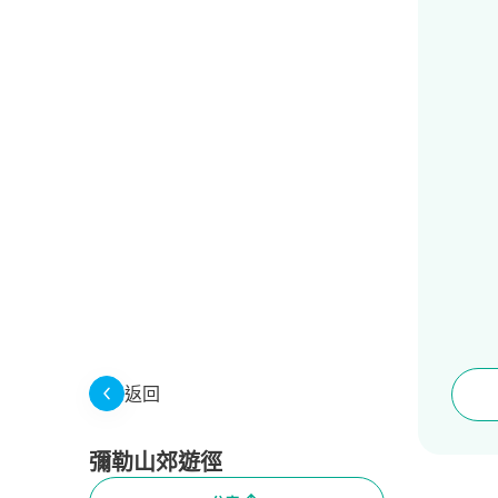
返回
彌勒山郊遊徑