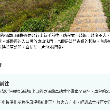
里的彌勒山郊遊徑適合行山新手前往，路程並不崎嶇，難度不大
景。郊遊徑的入口設於東山法門，也即是法門古道的起點，首段
天時芒草盛開，白茫茫一片份外耀眼。
坪
前往
於鄰近港鐵東涌站B出口的東涌纜車站乘坐纜車至昂坪，車程約2
下車後沿指示牌往昂坪戴維斯青年旅舍方向走，經過旅舍後再步行