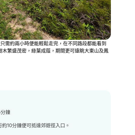
，只需約兩小時便能輕鬆走完，在不同路段都能看到
樹木繁盛茂密，綠葉成蔭，期間更可遠眺大東山及鳳
5分鐘
約10分鐘便可抵達郊遊徑入口。