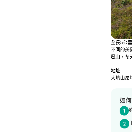
全長5公
不同的美
凰山，冬
地址
大嶼山昂
如何
1
2