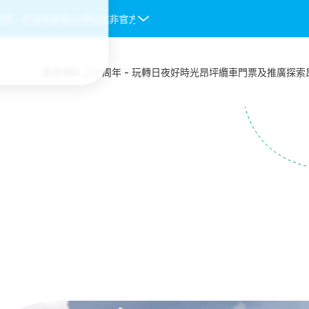
票。於任何非官方網站或非官方授權渠道購入的纜車門票均不會被接受，一
昂坪360 二十周年 - 玩轉日夜好時光
昂坪纜車
門票及推廣
探索