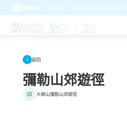
請務必經由昂坪360官方網站、售票處或官方授權渠道購買纜車門
重要通知：
返回
彌勒山郊遊徑
大嶼山彌勒山郊遊徑