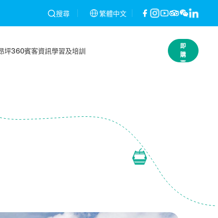
經發現將予以作廢，不作退款。條款及細則
繁體中文
昂坪360就2026年2月26
搜尋
立
即
昂坪360
賓客資訊
學習及培訓
購
票