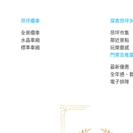
昂坪纜車
探索昂坪3
全景纜車
昂坪市集
水晶車廂
鄰近景點
標準車廂
玩樂靈感
門票及推
最新優惠
全年通、
電子排隊