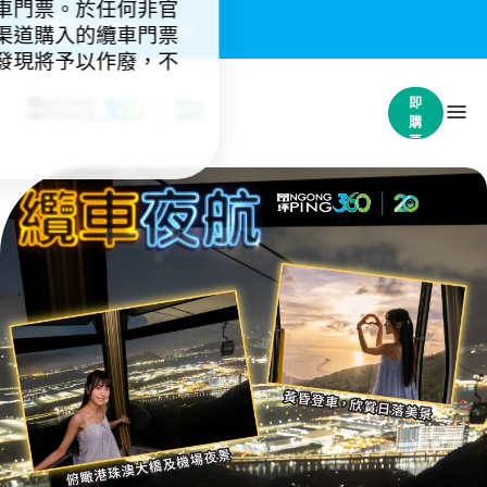
車門票。於任何非官
重要通知：
(4)
渠道購入的纜車門票
發現將予以作廢，不
立
即
購
票
Night Ride