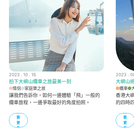
2023 . 10 . 16
2023 . 0
拍下大嶼山纜車之旅最美一刻
大嶼山
情侶
家庭樂之旅
纜車
讓我們告訴你，如何一邊體驗「飛」一般的
香港大
纜車旅程，一邊爭取最好的角度拍照。
的四時
探
探
索
索
更
更
多
多