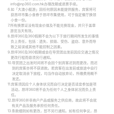
info@np360.com.hk办理改期或退票手续。
6.
如「大澳小艇游」因任何原因未能提供服务，宾客将可
获昂坪市集小食券于昂坪市集使用，可于指定餐厅换领
小食一份。
7.
所有换票证没有现金价值及不能兑换现金，并只于盖章
游览当天有效。
8.
昂坪360及360假期不会为以下于旅行期间所发生的事情
负上责任，包括︰遗失、损毁、受伤、盗窃、意外而导
致之延误或其他不能控制之因素。
9.
昂坪360及360假期或会在导赏团出发前因应交通之情况
更改行程而毋须另行通知。
10.
导赏团之出发时间将不会因个别宾客迟到而更改，而迟
到的宾客亦将不获退款。若宾客在出发前或旅途中自行
决定取消余下旅程，均当作自动放弃论，所缴费用概不
发还。
11.
宾客须因应个人身体状况而自行决定是否适宜参加是项
活动，昂坪360将不会为任何个人之身体状况而负上责
任。
12.
昂坪360并非商户产品或服务之供应商，故此将不会就
有关产品及服务承担任何责任。
13.
条款细则如有更改，恕不另行通知。如有任何争议，昂