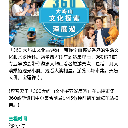
「360 大屿山文化古迹游」带你全面感受香港的生活文
化和水乡情怀。乘坐昂坪缆车到达昂坪后，360假期的
专业导游会带你游览大屿山着名旅游景点，包括︰到大
澳乘搭观光小艇、观看大澳棚屋，游览昂坪市集，天坛
大佛，宝莲禅寺。
(宾客需于「360大屿山文化探索深度游」在昂坪市集
360旅游资讯中心集合前最少45分钟前到东涌缆车站换
票。)
全程时间
约3小时