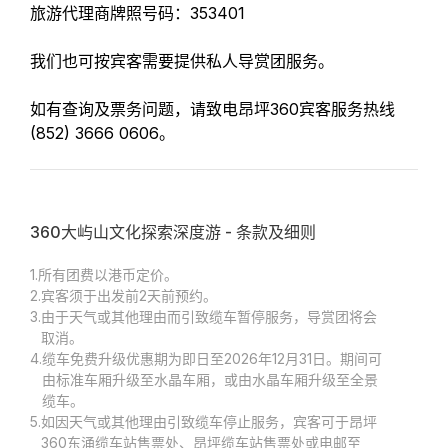
旅游代理商牌照号码：353401
我们也可按宾客需要提供私人导赏团服务。
如有查询及票务问题，请致电昂坪360宾客服务热线
(852) 3666 0606。
360大屿山文化探索深度游 - 条款及细则
1.
所有团费以港币定价。
2.
宾客须于出发前2天前预约。
3.
由于天气或其他理由而引致缆车暂停服务，导赏团将会
取消。
4.
缆车免费升级优惠期为即日至2026年12月31日。期间可
由标准车厢升级至水晶车厢，或由水晶车厢升级至全景
缆车。
5.
如因天气或其他理由引致缆车停止服务，宾客可于昂坪
360东涌缆车站售票处、昂坪缆车站售票处或电邮至