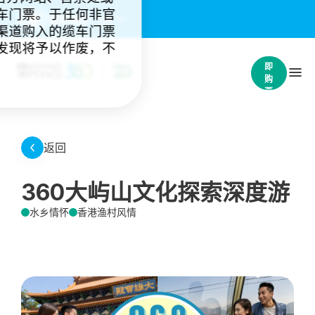
车门票。于任何非官
重要通知：
(4)
渠道购入的缆车门票
发现将予以作废，不
立
即
购
票
返回
360大屿山文化探索深度游
水乡情怀
香港渔村风情