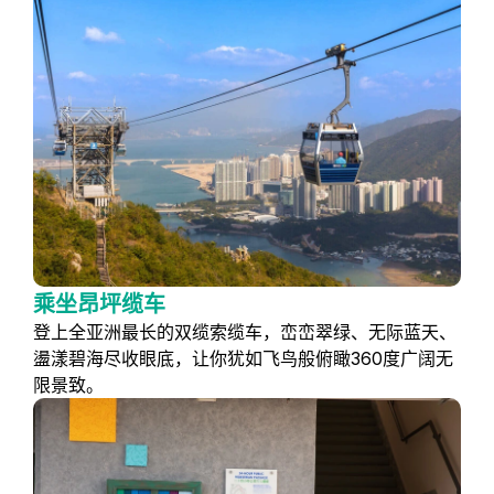
乘坐昂坪缆车
登上全亚洲最长的双缆索缆车，峦峦翠绿、无际蓝天、
盪漾碧海尽收眼底，让你犹如飞鸟般俯瞰360度广阔无
限景致。