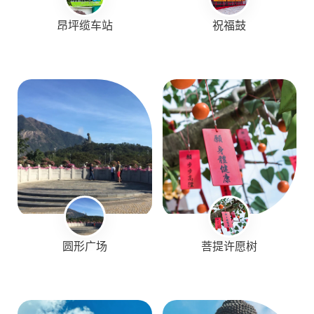
昂坪缆车站
祝福鼓
圆形广场
菩提许愿树