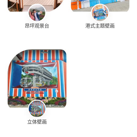
昂坪观景台
港式主题壁画
立体壁画