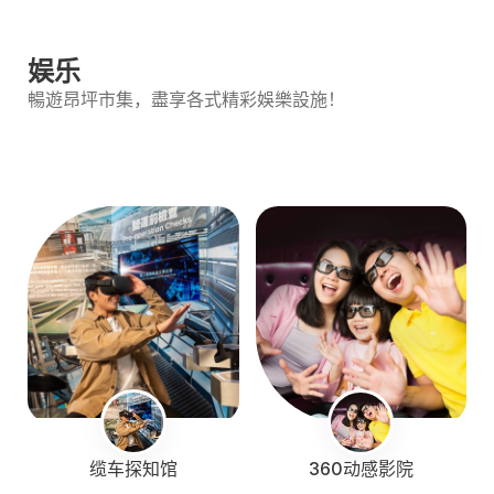
娱乐
暢遊昂坪市集，盡享各式精彩娛樂設施！
缆车探知馆
360动感影院