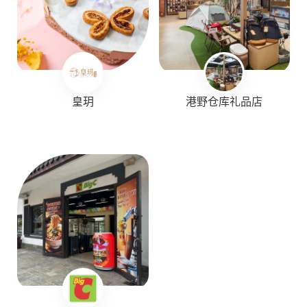
皇玥
港野仓库礼品店