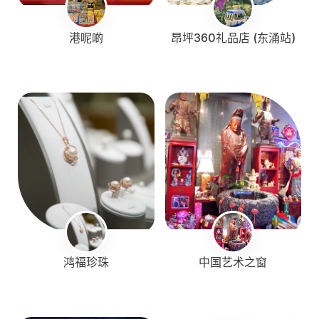
港呢啲
昂坪360礼品店 (东涌站)
鸿福珍珠
中国艺术之窗