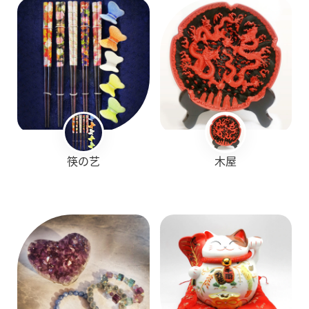
筷の艺
木屋