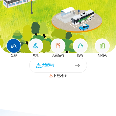
全部
娱乐
美馔佳肴
购物
拍照点
大澳渔村
下载地图