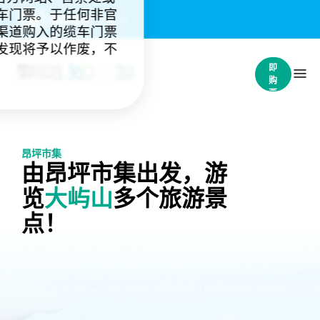
车门票。于任何非官
重要通知：
(4)
渠道购入的缆车门票
发现将予以作废，不
立
即
购
票
昂坪市集
由昂坪市集出发，游
览
大屿山
多个旅游景
点！