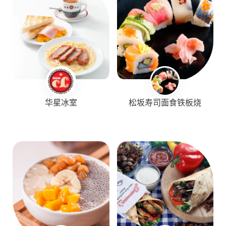
华星冰室
松坂寿司面食铁板烧