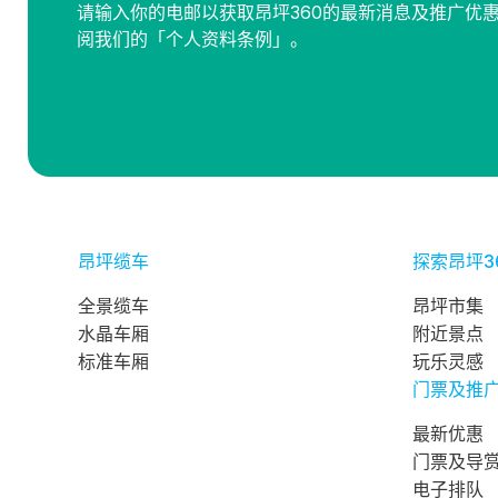
请输入你的电邮以获取昂坪360的最新消息及推广优
阅我们的「个人资料条例」。
昂坪缆车
探索昂坪3
全景缆车
昂坪市集
水晶车厢
附近景点
标准车厢
玩乐灵感
门票及推
最新优惠
门票及导
电子排队