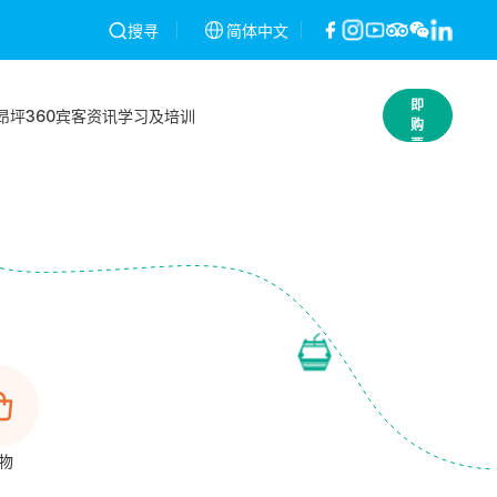
经发现将予以作废，不作退款。条款及细则
简体中文
昂坪360就2026年2月26
搜寻
立
即
昂坪360
宾客资讯
学习及培训
购
票
物