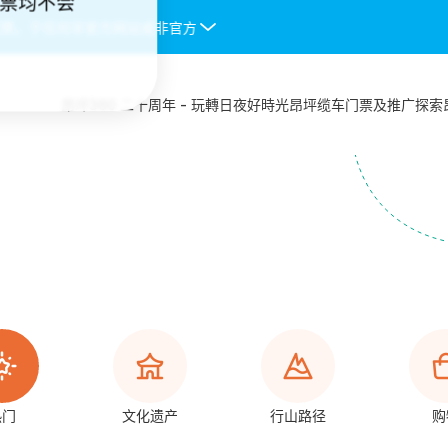
门票均不会
票。于任何非官方网站或非官方授权渠道购入的缆车门票均不会被接受，一
昂坪360 二十周年 - 玩轉日夜好時光
昂坪缆车
门票及推广
探索
热门
文化遗产
行山路径
购