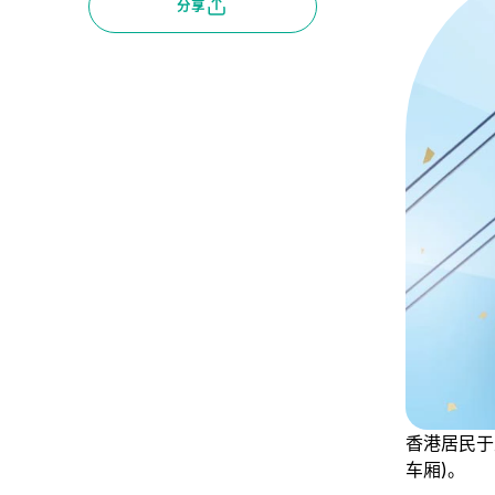
分享
香港居民于
车厢)。