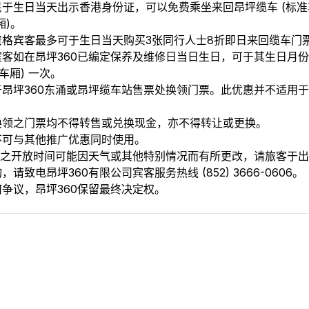
民于生日当天出示香港身份证，可以免费乘坐来回昂坪缆车 (标准
厢)。
格宾客最多可于生日当天购买3张同行人士8折即日来回缆车门票 
宾客如在昂坪360已编定保养及维修日当日生日，可于其生日月份
准车厢) 一次。
于昂坪360东涌或昂坪缆车站售票处换领门票。此优惠并不适用于
换领之门票均不得转售或兑换现金，亦不得转让或更换。
不可与其他推广优惠同时使用。
60之开放时间可能因天气或其他特别情况而有所更改，请旅客于
，请致电昂坪360有限公司宾客服务热线 (852) 3666-0606。
争议，昂坪360保留最终决定权。