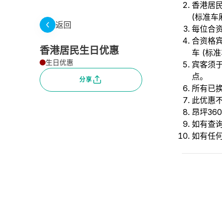
香港居
(标准车
返回
每位合资
合资格
香港居民生日优惠
车 (标
生日优惠
宾客须
点。
分享
所有已
此优惠
昂坪3
如有查询
如有任何