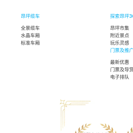
昂坪缆车
探索昂坪3
全景缆车
昂坪市集
水晶车厢
附近景点
标准车厢
玩乐灵感
门票及推
最新优惠
门票及导
电子排队