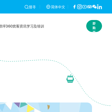
一经发现将予以作废，不作退款。条款及细则
简体中文
昂坪360就2026年2月2
搜寻
立
即
昂坪360
宾客资讯
学习及培训
购
票