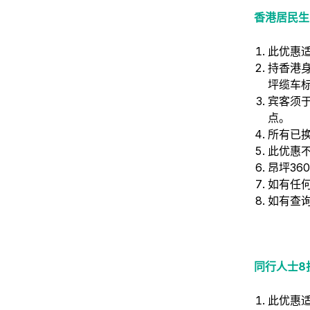
香港居民生
此优惠适
持香港
坪缆车
宾客须
点。
所有已
此优惠
昂坪3
如有任何
如有查询，
同行人士8折
此优惠适