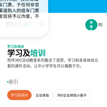
车门票。于任何非官
重要通知：
(4)
渠道购入的缆车门票
发现将予以作废，不
立
即
购
票
学习及培训
学习及
培训
昂坪360活动教室系列集合了观赏、学习和亲身体验元
素的课外活动，让中小学学生可以寓教于乐。
索引
学习及培训
企业体验
360企业体验小册子