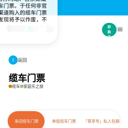
车门票。于任何非官
重要通知：
(4)
渠道购入的缆车门票
发现将予以作废，不
立
即
购
票
返回
缆车门票
缆车
家庭乐之旅
来回缆车门票
单程缆车门票
「尊享号」私人包厢