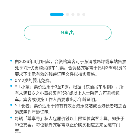
分享
由2026年4月1日起，合资格宾客可于东涌或昂坪缆车站售票
处享7折优惠购买缆车门票。合资格宾客需于昂坪360职员的
要求下出示有效的残疾证明文件以核实资格。
0至2岁的婴儿免费。
*「小童」票价适用于3至11岁。根据《东涌吊车附例》，所
有未满12岁之小童必须有15岁或以上人士陪同方可乘搭缆
车。宾客或须按工作人员要求出示年龄证明。
^「长者」票价适用于持有有效香港乐悠咭或香港长者咭之香
港居民作年龄证明。
每辆「尊享号」私人包厢价钱以上限10位宾客计算。如多于
10位宾客，每位额外宾客需以正价购买相应之来回缆车门
票。