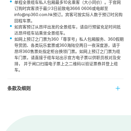
单程全景缆车私人包厢最多10名乘客（大小同价）。于官网
订购时宾客须于最少3日前致电3666 0606或电邮至
info@np360.com.hk预订。宾客可按实际人数于预订时另购
回程车票。
如宾客预订从昂坪出发的全景缆车，请自行预留充足时间抵
达昂坪缆车站乘坐全景缆车。
如网上预订之门票为360「尊享号」私人包厢服务、360假期
导赏团、各类玩乐套票或360海陆空两日一夜深度游，请于
昂坪360售票处指定柜台换领门票。如网上预订之门票为缆
车门票，请直接于缆车站出示官方电子票以供职员核对及安
排， 并于闸口扫描电子票上之二维码以验证票券并登上缆
车。
条款及细则