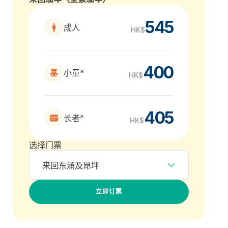
545
成人
HK$
400
小童*
HK$
405
长者^
HK$
选择门票
来回东涌及昂坪
立即订票