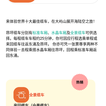
来体验世界十大最佳缆车，在大屿山展开海陆空之旅！
昂坪缆车分别有
标准车厢
、
水晶车厢
及
全景缆车
可供选
择。每程缆车车程约25分钟，你可因应行程选乘单程或
来回缆车往返东涌及昂坪。 你亦可凭一张票尊享两种不
同体验－去程乘搭水晶车厢往昂坪，回程乘标准车厢返
回东涌。
全景缆车
来回缆车（全景缆车）