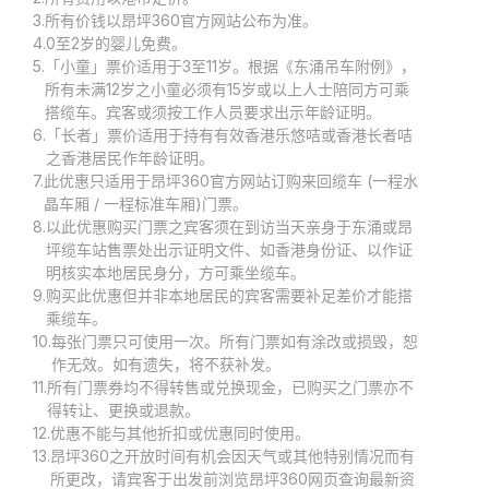
3.
所有价钱以昂坪360官方网站公布为准。
4.
0至2岁的婴儿免费。
5.
「小童」票价适用于3至11岁。根据《东涌吊车附例》，
所有未满12岁之小童必须有15岁或以上人士陪同方可乘
搭缆车。宾客或须按工作人员要求出示年龄证明。
6.
「长者」票价适用于持有有效香港乐悠咭或香港长者咭
之香港居民作年龄证明。
7.
此优惠只适用于昂坪360官方网站订购来回缆车 (一程水
晶车厢 / 一程标准车厢)门票。
8.
以此优惠购买门票之宾客须在到访当天亲身于东涌或昂
坪缆车站售票处出示证明文件、如香港身份证、以作证
明核实本地居民身分，方可乘坐缆车。
9.
购买此优惠但并非本地居民的宾客需要补足差价才能搭
乘缆车。
10.
每张门票只可使用一次。所有门票如有涂改或损毁，恕
作无效。如有遗失，将不获补发。
11.
所有门票券均不得转售或兑换现金，已购买之门票亦不
得转让、更换或退款。
12.
优惠不能与其他折扣或优惠同时使用。
13.
昂坪360之开放时间有机会因天气或其他特别情况而有
所更改，请宾客于出发前浏览昂坪360网页查询最新资