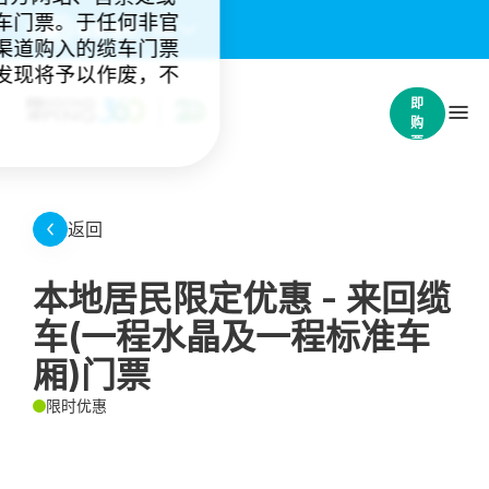
车门票。于任何非官
重要通知：
(4)
渠道购入的缆车门票
发现将予以作废，不
立
即
购
票
返回
本地居民限定优惠 - 来回缆
车(一程水晶及一程标准车
厢)门票
限时优惠