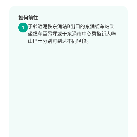
如何前往
于邻近港铁东涌站B出口的东涌缆车站乘
1
坐缆车至昂坪或于东涌市中心乘搭新大屿
山巴士分别可到达不同径段。