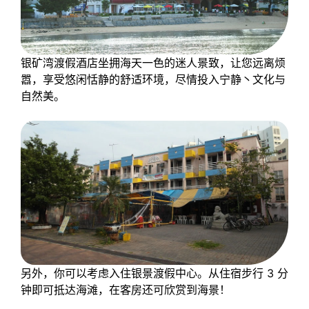
银矿湾渡假酒店坐拥海天一色的迷人景致，让您远离烦
嚣，享受悠闲恬静的舒适环境，尽情投入宁静丶文化与
自然美。
另外，你可以考虑入住银景渡假中心。从住宿步行 3 分
钟即可抵达海滩，在客房还可欣赏到海景！