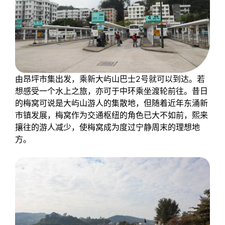
由昂坪市集出发，乘新大屿山巴士2号就可以到达。若
想感受一个水上之旅，亦可于中环乘坐渡轮前往。昔日
的梅窝可说是大屿山游人的集散地，但随着近年东涌新
市镇发展，梅窝作为交通枢纽的角色已大不如前，熙来
攘往的游人减少，使梅窝成为度过宁静周末的理想地
方。