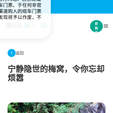
车门票。于任何非官
重要通知：
(4)
渠道购入的缆车门票
发现将予以作废，不
立
即
购
票
返回
宁静隐世的梅窝，令你忘却
烦嚣