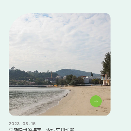
2023 . 08 . 15
202
宁静隐世的梅窝，令你忘却烦嚣
自