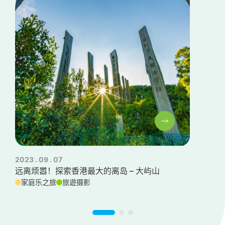
2023 . 09 . 07
202
远离烦嚣！探索香港最大的离岛 – 大屿山
拍
家庭乐之旅
旅遊摄影