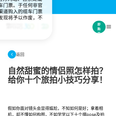
车门票。于任何非官
重要通知：
(4)
渠道购入的缆车门票
发现将予以作废，不
立
即
购
票
返回
自然甜蜜的情侣照怎样拍？
给你十个旅拍小技巧分享！
假如你面对镜头会显得尴尬，不知如何是好；拿着相
机，却不懂如何构图，不如学学以下十个摆pose及拍