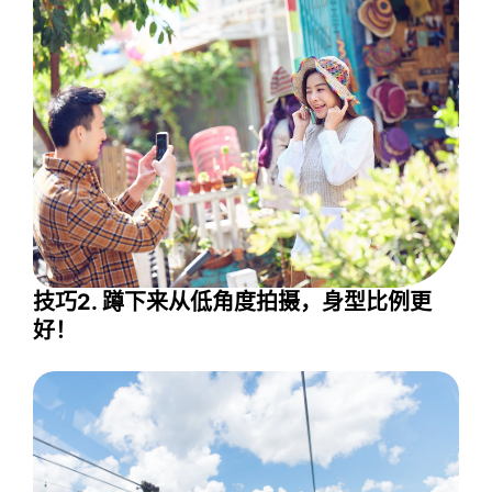
技巧2. 蹲下来从低角度拍摄，身型比例更
好！