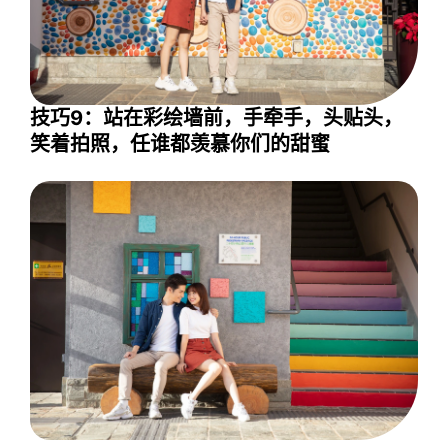
技巧9：站在彩绘墙前，手牵手，头贴头，
笑着拍照，任谁都羡慕你们的甜蜜