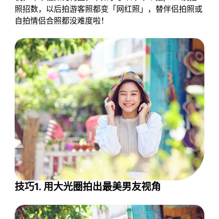
照招数，以后拍游客照都变「网红照」，替伴侣拍照或
自拍情侣合照都没难度啦！
技巧1. 用大光圈拍出最美男友视角