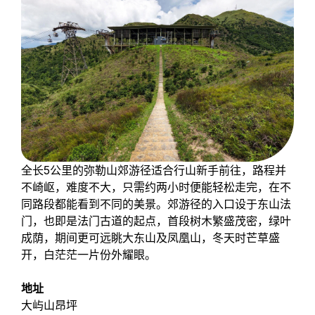
全长5公里的弥勒山郊游径适合行山新手前往，路程并
不崎岖，难度不大，只需约两小时便能轻松走完，在不
同路段都能看到不同的美景。郊游径的入口设于东山法
门，也即是法门古道的起点，首段树木繁盛茂密，绿叶
成荫，期间更可远眺大东山及凤凰山，冬天时芒草盛
开，白茫茫一片份外耀眼。
地址
大屿山昂坪