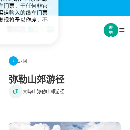
车门票。于任何非官
重要通知：
(4)
渠道购入的缆车门票
发现将予以作废，不
立
即
购
票
返回
弥勒山郊游径
大屿山弥勒山郊游径