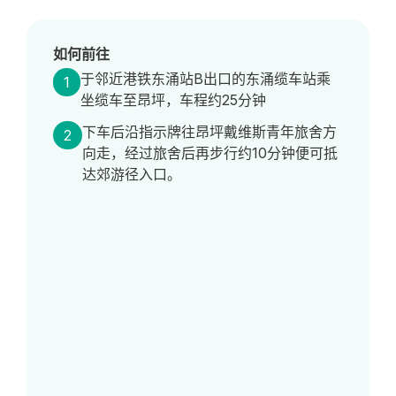
如何前往
于邻近港铁东涌站B出口的东涌缆车站乘
1
坐缆车至昂坪，车程约25分钟
下车后沿指示牌往昂坪戴维斯青年旅舍方
2
向走，经过旅舍后再步行约10分钟便可抵
达郊游径入口。