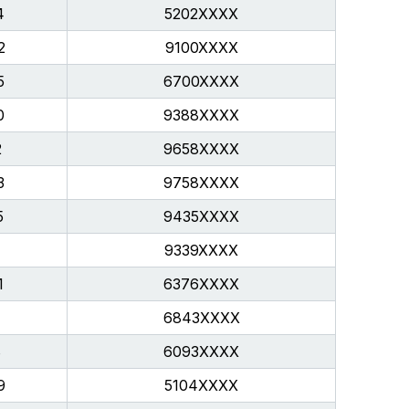
4
5202XXXX
2
9100XXXX
5
6700XXXX
0
9388XXXX
2
9658XXXX
3
9758XXXX
5
9435XXXX
9339XXXX
1
6376XXXX
6843XXXX
8
6093XXXX
9
5104XXXX