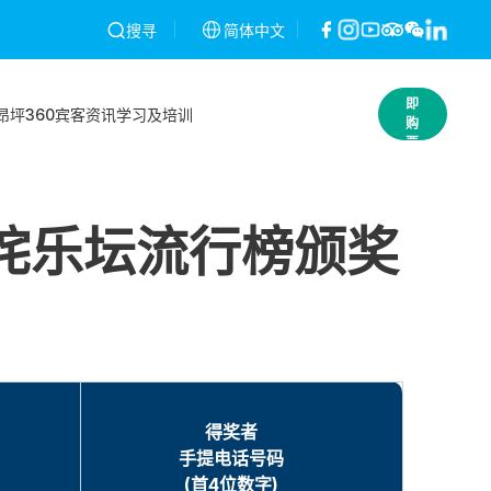
一经发现将予以作废，不作退款。条款及细则
简体中文
昂坪360就2026年2月2
搜寻
立
即
昂坪360
宾客资讯
学习及培训
购
票
年度叱咤乐坛流行榜颁奖
得奖者
手提电话号码
(首4位数字)