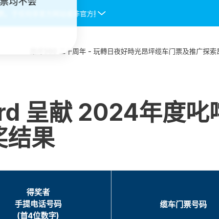
门票均不会
票。于任何非官方网站或非官方授权渠道购入的缆车门票均不会被接受，
昂坪360 二十周年 - 玩轉日夜好時光
昂坪缆车
门票及推广
探索
t Card 呈献 2024
奖结果
得奖者
手提电话号码
缆车门票号码
(首4位数字)