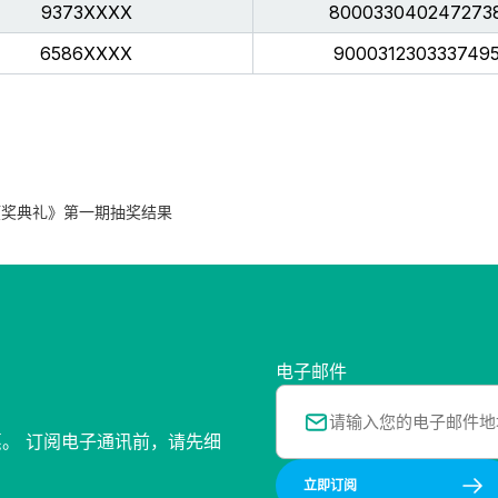
9373XXXX
800033040247273
6586XXXX
900031230333749
流行榜颁奖典礼》第一期抽奖结果
电子邮件
惠。 订阅电子通讯前，请先细
立即订阅