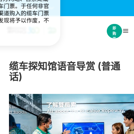
车门票。于任何非官
重要通知：
(4)
渠道购入的缆车门票
发现将予以作废，不
立
即
购
票
缆车探知馆语音导赏 (普通
话)