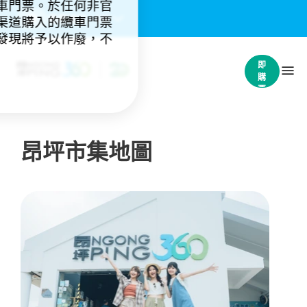
車門票。於任何非官
重要通知：
(4)
渠道購入的纜車門票
發現將予以作廢，不
立
即
購
票
昂坪市集地圖