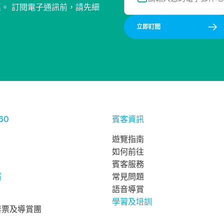
惠。 訂閱電子通訊前，請先細
立即訂閲
60
賓客資訊
遊覽指南
如何前往
賓客服務
廣
常見問題
語音導賞
學習及培訓
套票及導賞團