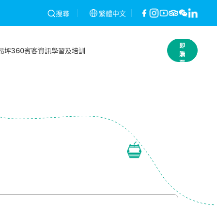
一經發現將予以作廢，不作退款。條款及細則
繁體中文
昂坪360就2026年2月
搜尋
立
即
昂坪360
賓客資訊
學習及培訓
購
票