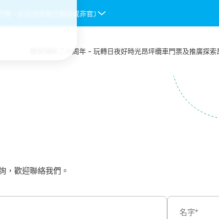
門票。於任何非官方網站或非官方授權渠道購入的纜車門票均不會被接受，
昂坪360 二十周年 - 玩轉日夜好時光
昂坪纜車
門票及推廣
探索
詢，歡迎聯絡我們。