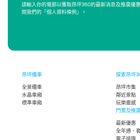
請輸入你的電郵以獲取昂坪360的最新消息及推廣優
閱我們的「個人資料條例」。
昂坪纜車
探索昂坪3
全景纜車
昂坪市集
水晶車廂
鄰近景點
標準車廂
玩樂靈感
門票及推
最新優惠
全年通、
電子排隊