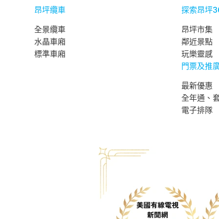
昂坪纜車
探索昂坪3
全景纜車
昂坪市集
水晶車廂
鄰近景點
標準車廂
玩樂靈感
門票及推
最新優惠
全年通、
電子排隊