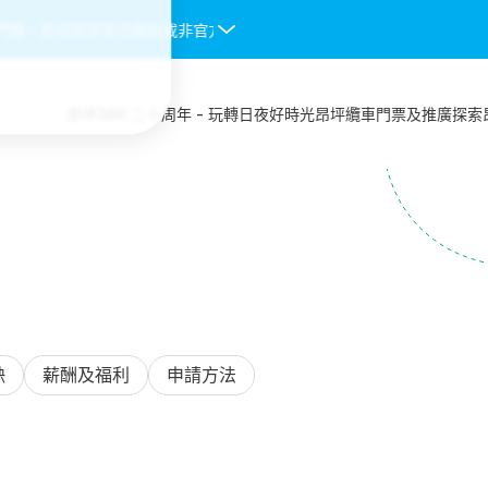
票。於任何非官方網站或非官方授權渠道購入的纜車門票均不會被接受，
昂坪360 二十周年 - 玩轉日夜好時光
昂坪纜車
門票及推廣
探索
缺
薪酬及福利
申請方法