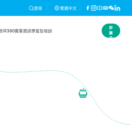
一經發現將予以作廢，不作退款。條款及細則
繁體中文
昂坪360就2026年2月2
搜尋
立
即
昂坪360
賓客資訊
學習及培訓
購
票