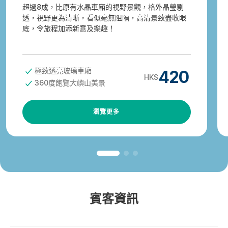
超過8成，比原有水晶車廂的視野景觀，格外晶瑩剔
透，視野更為清晰，看似毫無阻隔，高清景致盡收眼
底，令旅程加添新意及樂趣！
極致透亮玻璃車廂
420
HK$
360度飽覽大嶼山美景
瀏覽更多
賓客資訊