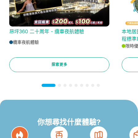
昂坪360 二十周年 - 纜車夜航體驗
本地居
程標準
纜車夜航體驗
限時
探索更多
你想尋找什麼體驗?