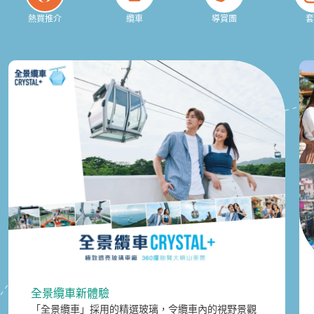
熱買推介
纜車
導賞團
全景纜車新體驗
「全景纜車」採用的精選玻璃，令纜車內的視野景觀