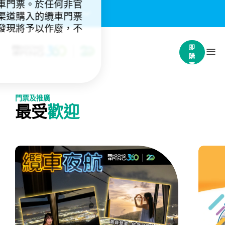
車門票。於任何非官
重要通知：
(4)
渠道購入的纜車門票
發現將予以作廢，不
立
即
購
票
門票及推廣
最受
歡迎