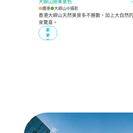
大嶼山絕美景色
纜車
大嶼山
攝影
香港大嶼山天然美景多不勝數，加上大自然
來驚喜。
探
索
更
多