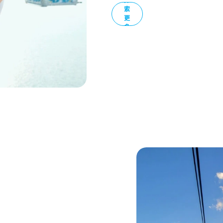
探
索
更
多