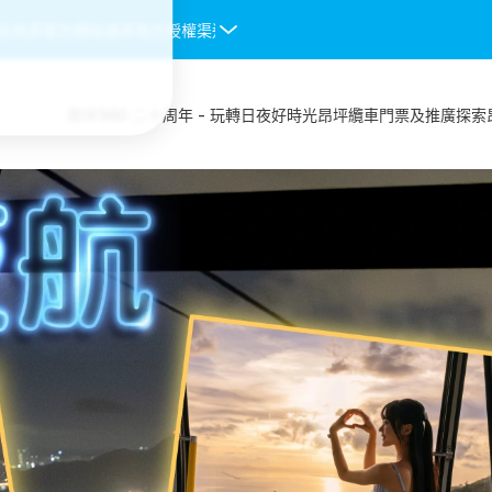
非官方網站或非官方授權渠道購入的纜車門票均不會被接受，一經發現將予
昂坪360 二十周年 - 玩轉日夜好時光
昂坪纜車
門票及推廣
探索