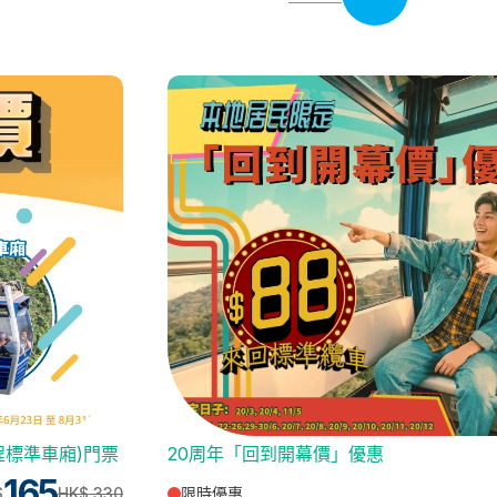
程標準車廂)門票
20周年「回到開幕價」優惠
165
限時優惠
$
HK$ 330