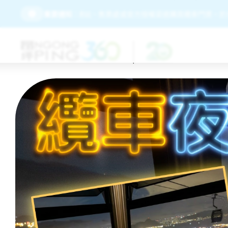
經由昂坪360官方網站、售票處或官方授權渠道購買纜車門票。於任何
重要通知：