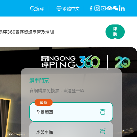
以作廢，不作退款。條款及細則
昂坪360就2026年2月26日網絡攻擊
繁體中文
搜尋
立
即
昂坪360
賓客資訊
學習及培訓
購
票
纜車門票
官網購票免換票 . 直達登車區
全景纜車
水晶車廂