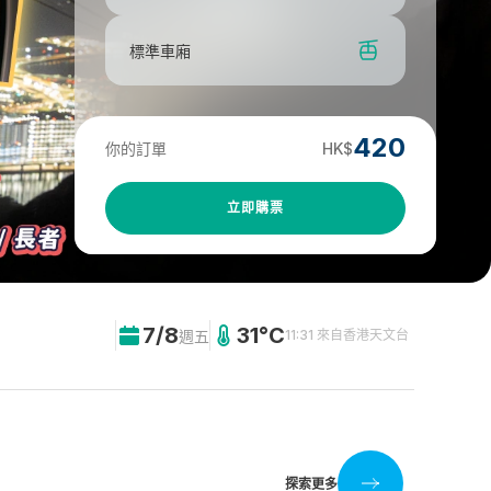
標準車廂
420
你的訂單
HK$
立即購票
7/8
31°C
週五
11:31 來自香港天文台
探索更多