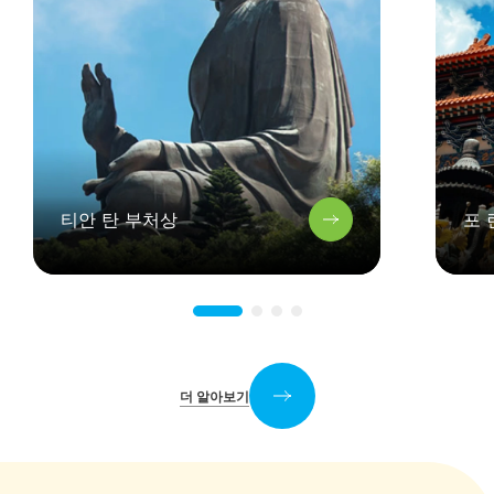
티안 탄 부처상
포 
더 알아보기