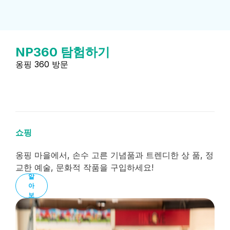
NP360 탐험하기
옹핑 360 방문
쇼핑
옹핑 마을에서, 손수 고른 기념품과 트렌디한 상 품, 정
교한 예술, 문화적 작품을 구입하세요!
더
알
아
보
기