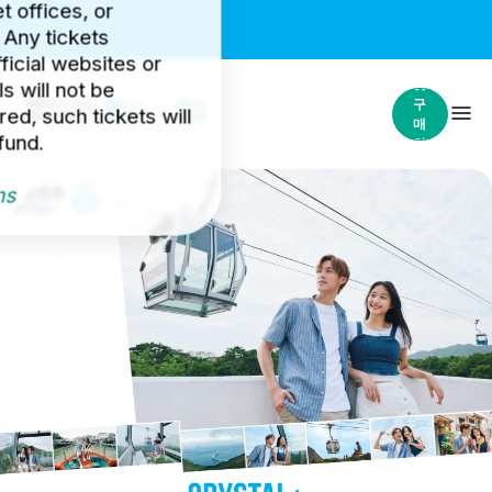
et offices, or
 Any tickets
icial websites or
티
켓
s will not be
구
ed, such tickets will
매
fund.
하
기
ns