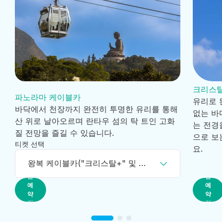
크리스탈
파노라마 케이블카
유리로 
바닥에서 천장까지 완전히 투명한 유리를 통해
없는 바
산 위로 날아오르며 란타우 섬의 탁 트인 고화
는 전경
질 전망을 즐길 수 있습니다.
으로 보
티켓 선택
요.
왕복 케이블카("크리스탈+" 및 스탠다드 캐빈) - 퉁충~옹핑 구간
지
지
금
금
예
예
약
약
하
하
기
기