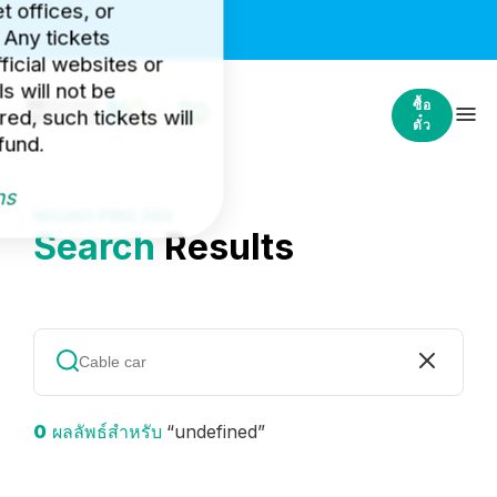
et offices, or
 Any tickets
icial websites or
s will not be
ซื้อ
ed, such tickets will
ตั๋ว
fund.
ns
NGONG PING 360
Search
Results
0
ผลลัพธ์สำหรับ
“undefined”