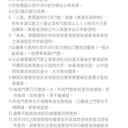
3.
所有價錢以昂坪360官方網站公佈為準。
4.
0至2歲的嬰兒免費。
5.
「小童」票價適用於3至11歲。根據《東涌吊車附例》，
所有未滿12歲之小童必須有15歲或以上人士陪同方可乘
搭纜車。賓客或須按工作人員要求出示年齡證明。
6.
「長者」票價適用於持有有效香港樂悠咭或香港長者咭
之香港居民作年齡證明。
7.
此優惠只適用於昂坪360官方網站訂購來回纜車 (一程水
晶車廂 / 一程標準車廂)門票。
8.
以此優惠購買門票之賓客須在到訪當天親身於東涌或昂
坪纜車站售票處出示證明文件、如香港身份證、以作證
明核實本地居民身分，方可乘坐纜車。
9.
購買此優惠但並非本地居民的賓客需要補足差價才能搭
乘纜車。
10.
每張門票只可使用一次。所有門票如有塗改或損毀，恕
作無效。如有遺失，將不獲補發。
11.
所有門票券均不得轉售或兌換現金，已購買之門票亦不
得轉讓、更換或退款。
12.
優惠不能與其他折扣或優惠同時使用。
13.
昂坪360之開放時間有機會因天氣或其他特別情況而有
所更改，請賓客於出發前瀏覽昂坪360網頁查詢最新資