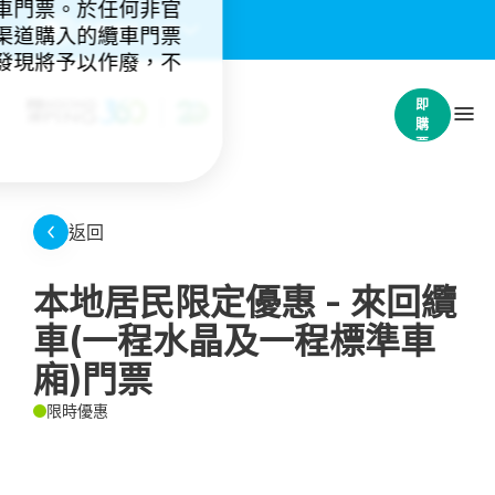
車門票。於任何非官
重要通知：
(4)
渠道購入的纜車門票
發現將予以作廢，不
立
即
購
票
返回
本地居民限定優惠 - 來回纜
車(一程水晶及一程標準車
廂)門票
限時優惠