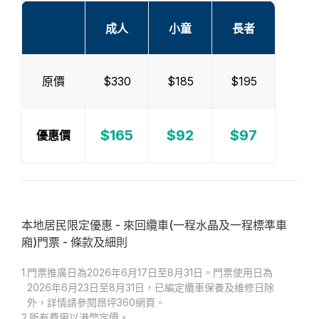
成人
小童
長者
原價
$330
$185
$195
$165
$92
$97
優惠價
本地居民限定優惠 - 來回纜車(一程水晶及一程標準車
廂)門票 - 條款及細則
1.
門票推廣日為2026年6月17日至8月31日。門票使用日為
2026年6月23日至8月31日，已編定纜車保養及維修日除
外，詳情請參閱昂坪360網頁。
2.
所有費用以港幣定價。