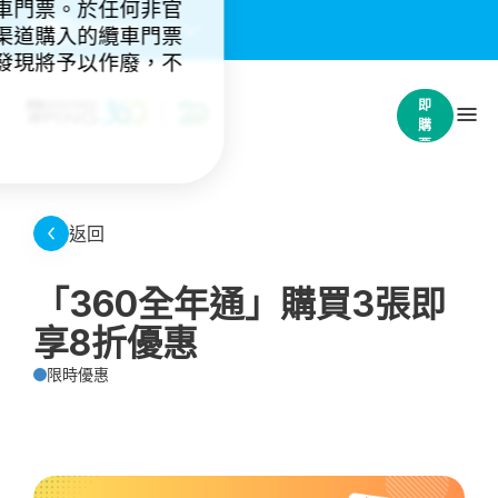
車門票。於任何非官
重要通知：
(4)
渠道購入的纜車門票
發現將予以作廢，不
立
即
購
票
返回
「360全年通」購買3張即
享8折優惠
限時優惠