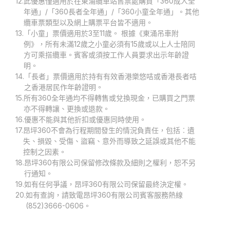
12.
此優惠僅適用於在東涌纜車站售票處購買「360成人全
年通」/「360長者全年通」/「360小童全年通」。其他
纜車票類型以及網上購票平台皆不適用。
13.
「小童」票價適用於3至11歲。 根據《東涌吊車附
例》，所有未滿12歲之小童必須有15歲或以上人士陪同
方可乘搭纜車。賓客或須按工作人員要求出示年齡證
明。
14.
「長者」票價適用於持有有效香港樂悠咭或香港長者咭
之香港居民作年齡證明。
15.
所有360全年通均不得轉售或兌換現金，已購買之門票
亦不得轉讓、更換或退款。
16.
優惠不能與其他折扣或優惠同時使用。
17.
昂坪360不會為行程期間發生的情況負責任，包括︰遺
失、損毀、受傷、盜竊、意外而導致之延誤或其他不能
控制之因素。
18.
昂坪360有限公司保留修改條款及細則之權利，恕不另
行通知。
19.
如有任何爭議，昂坪360有限公司保留最終決定權。
20.
如有查詢，請致電昂坪360有限公司賓客服務熱線
(852)3666-0606。