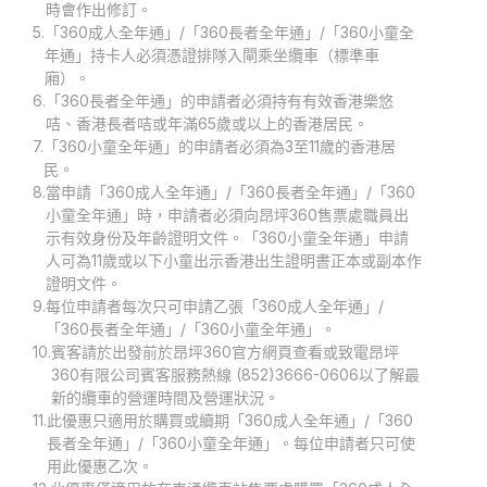
時會作出修訂。
5.
「360成人全年通」/「360長者全年通」/「360小童全
年通」持卡人必須憑證排隊入閘乘坐纜車（標準車
廂）。
6.
「360長者全年通」的申請者必須持有有效香港樂悠
咭、香港長者咭或年滿65歲或以上的香港居民。
7.
「360小童全年通」的申請者必須為3至11歲的香港居
民。
8.
當申請「360成人全年通」/「360長者全年通」/「360
小童全年通」時，申請者必須向昂坪360售票處職員出
示有效身份及年齡證明文件。「360小童全年通」申請
人可為11歲或以下小童出示香港出生證明書正本或副本作
證明文件。
9.
每位申請者每次只可申請乙張「360成人全年通」/
「360長者全年通」/「360小童全年通」。
10.
賓客請於出發前於昂坪360官方網頁查看或致電昂坪
360有限公司賓客服務熱線 (852)3666-0606以了解最
新的纜車的營運時間及營運狀況。
11.
此優惠只適用於購買或續期「360成人全年通」/「360
長者全年通」/「360小童全年通」。每位申請者只可使
用此優惠乙次。