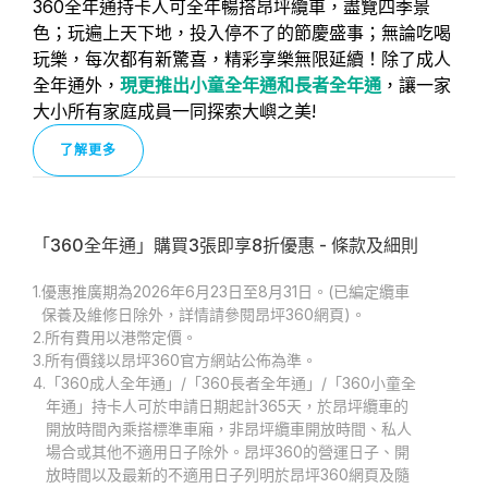
360全年通持卡人可全年暢搭昂坪纜車，盡覽四季景
色；玩遍上天下地，投入停不了的節慶盛事；無論吃喝
玩樂，每次都有新驚喜，精彩享樂無限延續！除了成人
全年通外，
現更推出小童全年通和長者全年通
，讓一家
大小所有家庭成員一同探索大嶼之美!
了解更多
「360全年通」購買3張即享8折優惠 - 條款及細則
1.
優惠推廣期為2026年6月23日至8月31日。(已編定纜車
保養及維修日除外，詳情請參閱昂坪360網頁)。
2.
所有費用以港幣定價。
3.
所有價錢以昂坪360官方網站公佈為準。
4.
「360成人全年通」/「360長者全年通」/「360小童全
年通」持卡人可於申請日期起計365天，於昂坪纜車的
開放時間內乘搭標準車廂，非昂坪纜車開放時間、私人
場合或其他不適用日子除外。昂坪360的營運日子、開
放時間以及最新的不適用日子列明於昂坪360網頁及隨