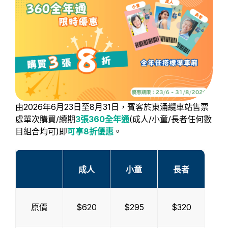
由2026年6月23日至8月31日，賓客於東涌纜車站售票
處單次購買/續期
3
張360全年通
(成人/小童/長者任何數
目組合均可)即
可享8折優惠
。
成人
小童
長者
原價
$620
$295
$320