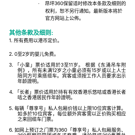
昂坪360保留适时修改本条款及细则的
·
权利，恕不另行通知。最新版本将於
官方网站上公佈。
其他条款及细则:
1. 所有费用以港币定价。
2.
0
至2岁的婴儿免费。
3.
「小童」票价适用於3至11岁。 根据《东涌吊车附
例》，所有未满12岁之小童必须有15岁或以上人士
陪同方可乘搭缆车。宾客或须按工作人员要求出示
年龄證明。
4.
「长者」票价适用於持有有效香港乐悠咭或香港长者
咭之香港居民作年龄證明。
5.
每辆「尊享号」私人包厢价钱以上限10位宾客计算。
如多於10位宾客，每位额外宾客需以正价购买相应
之来回缆车门票。
6.
如网上预订之门票为360「尊享号」私人包厢服务、