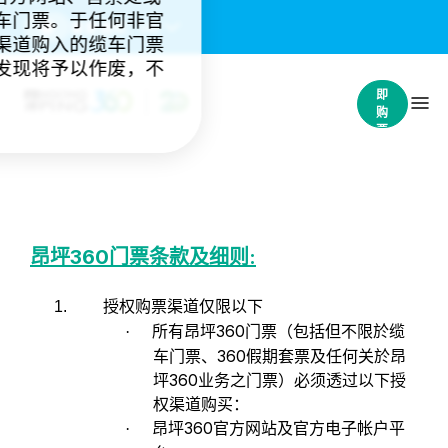
车门票。于任何非官
重要通知：
(4)
渠道购入的缆车门票
发现将予以作废，不
立
即
购
票
昂坪
360
门票条款及细则
:
授权购票渠道仅限以下
1.
所有昂坪360门票（包括但不限於缆
·
车门票、360假期套票及任何关於昂
坪360业务之门票）必须透过以下授
权渠道购买：
昂坪360官方网站及官方电子帐户平
·