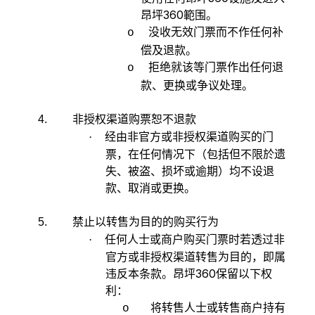
昂坪360範围。
没收无效门票而不作任何补
o
偿及退款。
拒绝就该等门票作出任何退
o
款、更换或争议处理。
非授权渠道购票恕不退款
4.
经由非官方或非授权渠道购买的门
·
票，在任何情况下（包括但不限於遗
失、被盗、损坏或逾期）均不设退
款、取消或更换。
禁止以转售为目的的购买行为
5.
任何人士或商户购买门票时若透过非
·
官方或非授权渠道转售为目的，即属
违反本条款。昂坪360保留以下权
利：
将转售人士或转售商户持有
o