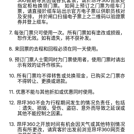
360假期导赏团或各式套票，请於昂坪360售票处
指定柜枱换领门票。 如网上预订之门票为缆车门
票，请直接於缆车站出示官方电子票以供职员核对
及安排， 并於闸口扫描电子票上之二维码以验證票
券并登上缆车。
7. 每张门票只可使用一次。所有门票如有塗改或损毁，
恕作无效。如有遗失，将不获补发。
8. 来回票的去程和回程必须在同一天使用。
9. 预订门票人士需同时为门票使用者，使用门票时请出
示有效的证件作核实。
10. 所有门票均不得转售或兑换现金，已购买之门票亦
不得转让、更换或退款。
11. 优惠不能与其他折扣或优惠同时使用。
12. 昂坪360不会为行程期间发生的情况负责任，包括
︰遗失、损毁、受伤、盗窃、意外而导致之延误或
其他不能控制之因素。
13. 昂坪360之开放时间有机会因天气或其他特别情况
而有所更改，请宾客於出发前浏览昂坪360网页查