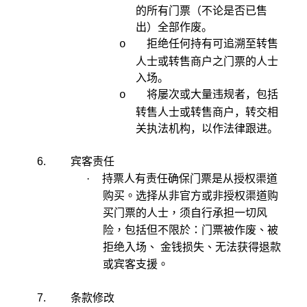
的所有门票（不论是否已售
出）全部作废。
拒绝任何持有可追溯至转售
o
人士或转售商户之门票的人士
入场。
将屡次或大量违规者，包括
o
转售人士或转售商户，转交相
关执法机构，以作法律跟进。
宾客责任
6.
·
持票人有责任确保门票是从授权渠道
购买。选择从非官方或非授权渠道购
买门票的人士，须自行承担一切风
险，包括但不限於：门票被作废、被
拒绝入场、 金钱损失、无法获得退款
或宾客支援。
条款修改
7.