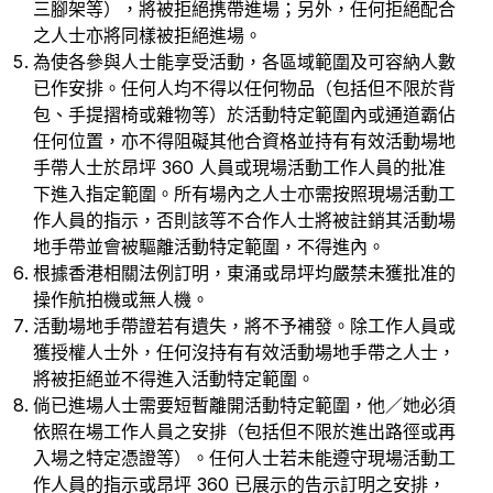
三腳架等），將被拒絕携帶進場；另外，任何拒絕配合
之人士亦將同樣被拒絕進場。
為使各參與人士能享受活動，各區域範圍及可容納人數
已作安排。任何人均不得以任何物品（包括但不限於背
包、手提摺椅或雜物等）於活動特定範圍內或通道霸佔
任何位置，亦不得阻礙其他合資格並持有有效活動場地
手帶人士於昂坪 360 人員或現場活動工作人員的批准
下進入指定範圍。所有場內之人士亦需按照現場活動工
作人員的指示，否則該等不合作人士將被註銷其活動場
地手帶並會被驅離活動特定範圍，不得進內。
根據香港相關法例訂明，東涌或昂坪均嚴禁未獲批准的
操作航拍機或無人機。
活動場地手帶證若有遺失，將不予補發。除工作人員或
獲授權人士外，任何沒持有有效活動場地手帶之人士，
將被拒絕並不得進入活動特定範圍。
倘已進場人士需要短暫離開活動特定範圍，他／她必須
依照在場工作人員之安排（包括但不限於進出路徑或再
入場之特定憑證等）。任何人士若未能遵守現場活動工
作人員的指示或昂坪 360 已展示的告示訂明之安排，