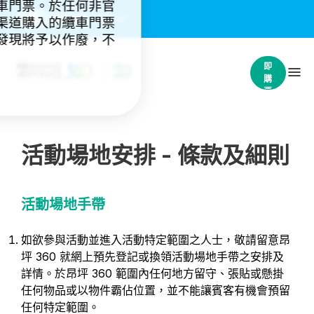
車門票。於任何非官
重要通知：
(4)
渠道購入的纜車門票
發現將予以作廢，不
立
即
購
票
活動場地安排 - 條款及細則
活動場地手帶
如欲參與活動並進入活動特定範圍之人士，敬請留意昂
坪 360 就網上預先登記或換領活動場地手帶之安排及
詳情。於昂坪 360 範圍內任何地方留守、張貼或懸掛
任何物品或以物件霸佔位置，並不能讓賓客有機會預留
任何特定範圍。